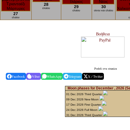
28
29
30
ελαίου
ελαίου
οίνου και ελαίου
27
ελαίου
ε
Βοήθεια
Podeli ovu stranicu
Facebook
Viber
WhatsApp
Telegram
X / Twitter
Moon phases for December , 2026
(S
01 Dec 2026 Third Quarter
09 Dec 2026 New Moon
17 Dec 2026 First Quarter
24 Dec 2026 Full Moon
31 Dec 2026 Third Quarter