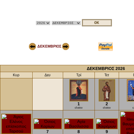
ΔΕΚΕΜΒΡΙΟΣ
ΔΕΚΕΜΒΡΙΟΣ 2026
Κυρ
Δευ
Τρί
Τετ
1
2
ελαίου
ελαίου
ε
7
8
9