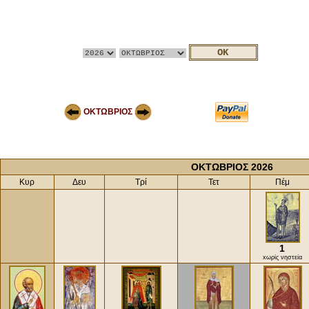
ΟΚΤΩΒΡΙΟΣ
ΟΚΤΩΒΡΙΟΣ 2026
Κυρ
Δευ
Τρί
Τετ
Πέμ
1
xωρίς νηστεία