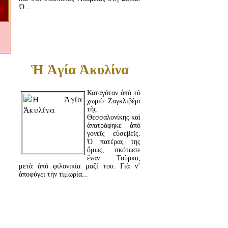
Ὁ...
ΔΙΑΒΆΣΤΕ ΠΕΡΙΣΣΌΤΕΡΑ...
Ἡ Ἁγία Ἀκυλίνα
Καταγόταν ἀπὸ τὸ
χωριὸ Ζαγκλιβέρι
τῆς
Θεσσαλονίκης καὶ
ἀνατράφηκε ἀπὸ
γονεῖς εὐσεβεῖς.
Ὁ πατέρας της
ὅμως, σκότωσε
ἕναν Τοῦρκο,
μετὰ ἀπὸ φιλονικία μαζί του. Γιὰ ν’
ἀποφύγει τὴν τιμωρία...
ΔΙΑΒΆΣΤΕ ΠΕΡΙΣΣΌΤΕΡΑ...