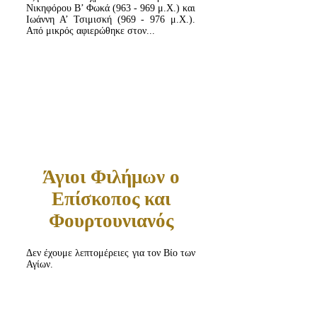
Νικηφόρου Β’ Φωκά (963 - 969 μ.Χ.) και
Ιωάννη Α’ Τσιμισκή (969 - 976 μ.Χ.).
Από μικρός αφιερώθηκε στον...
ΔΙΑΒΆΣΤΕ ΠΕΡΙΣΣΌΤΕΡΑ...
Άγιοι Φιλήμων ο
Επίσκοπος και
Φουρτουνιανός
Δεν έχουμε λεπτομέρειες για τον Βίο των
Αγίων.