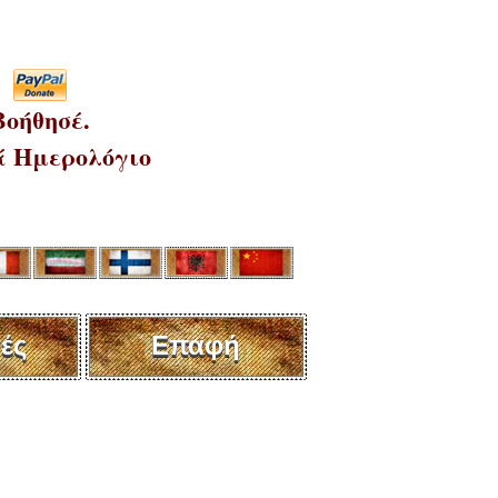
Βοήθησέ.
 Ημερολόγιο
ές
Επαφή