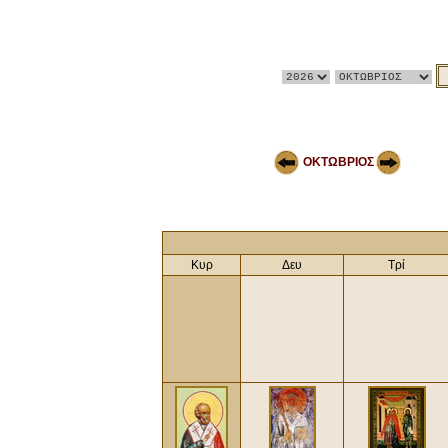
ΟΚΤΩΒΡΙΟΣ
Κυρ
Δευ
Τρί