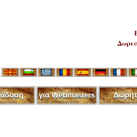
Δωρεά
άδοση
για Webmasters
Δωρητ