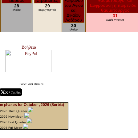
28
29
ελαίου
xωρίς νηστεία
31
xωρίς νηστεία
30
ελαίου
Βοήθεια
Podeli ovu stranicu
X / Twitter
n phases for October , 2026
(Serbia)
 2026 Third Quarter
 2026 New Moon
2026 First Quarter
 2026 Full Moon