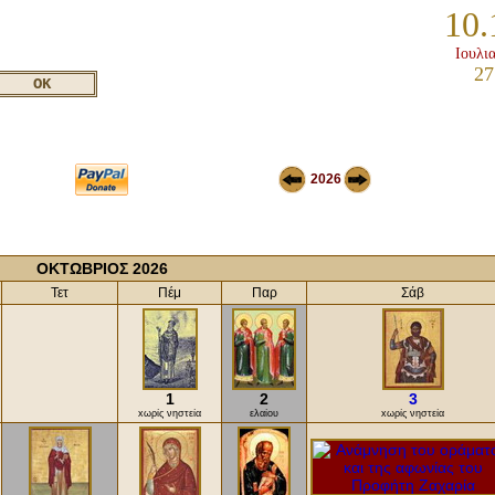
10.
Ιουλι
27
2026
ΟΚΤΩΒΡΙΟΣ 2026
Τετ
Πέμ
Παρ
Σάβ
1
2
3
xωρίς νηστεία
ελαίου
xωρίς νηστεία