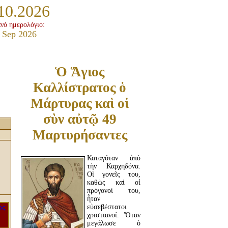
10.2026
ανό ημερολόγιο:
 Sep 2026
Ὁ Ἅγιος
Καλλίστρατος ὁ
Μάρτυρας καὶ οἱ
σὺν αὐτῷ 49
Μαρτυρήσαντες
Καταγόταν ἀπὸ
τὴν Καρχηδόνα.
Οἱ γονεῖς του,
καθὼς καὶ οἱ
πρόγονοί του,
ἦταν
εὐσεβέστατοι
χριστιανοί. Ὅταν
μεγάλωσε ὁ