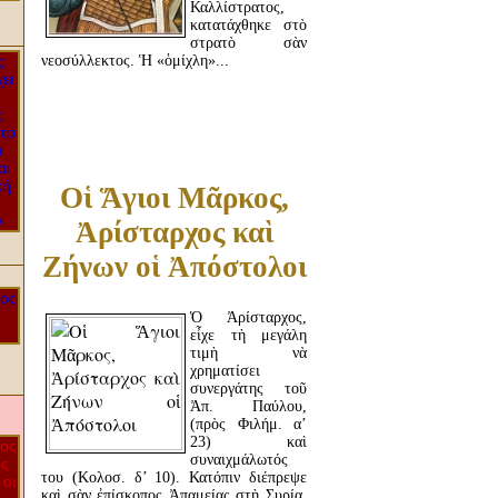
Καλλίστρατος,
κατατάχθηκε στὸ
στρατὸ σὰν
νεοσύλλεκτος. Ἡ «ὁμίχλη»...
ΔΙΑΒΆΣΤΕ ΠΕΡΙΣΣΌΤΕΡΑ...
Οἱ Ἅγιοι Μᾶρκος,
Ἀρίσταρχος καὶ
Ζήνων οἱ Ἀπόστολοι
Ὁ Ἀρίσταρχος,
εἶχε τὴ μεγάλη
τιμὴ νὰ
χρηματίσει
συνεργάτης τοῦ
Ἀπ. Παύλου,
(πρὸς Φιλήμ. α’
23) καὶ
συναιχμάλωτός
του (Κολοσ. δ’ 10). Κατόπιν διέπρεψε
καὶ σὰν ἐπίσκοπος Ἀπαμείας στὴ Συρία.