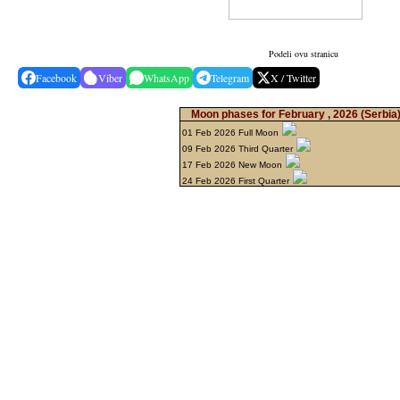
Podeli ovu stranicu
Facebook
Viber
WhatsApp
Telegram
X / Twitter
Moon phases for February , 2026
(Serbia
01 Feb 2026 Full Moon
09 Feb 2026 Third Quarter
17 Feb 2026 New Moon
24 Feb 2026 First Quarter