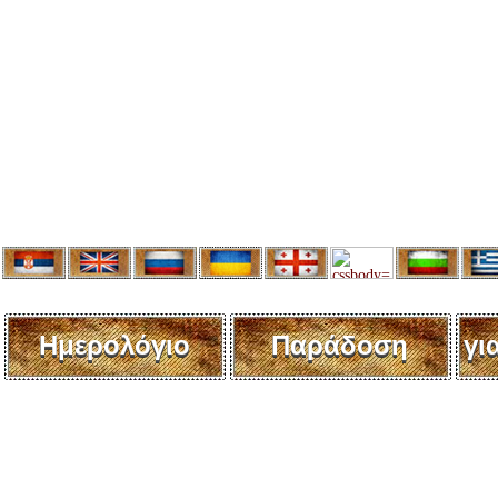
Ημερολόγιο
Παράδοση
γι