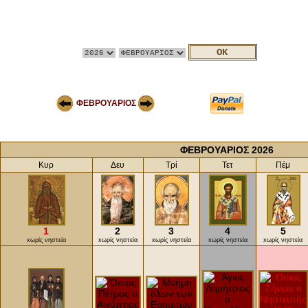
ΦΕΒΡΟΥΑΡΙΟΣ
ΦΕΒΡΟΥΑΡΙΟΣ 2026
Κυρ
Δευ
Τρί
Τετ
Πέμ
1
2
3
4
5
xωρίς νηστεία
xωρίς νηστεία
xωρίς νηστεία
xωρίς νηστεία
xωρίς νηστεία