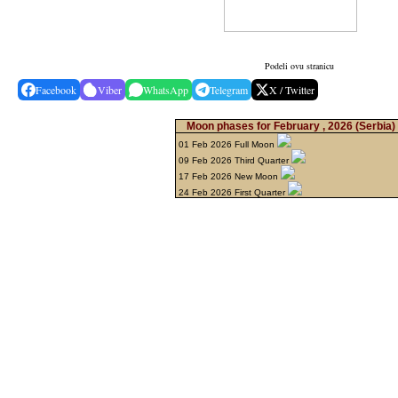
Podeli ovu stranicu
Facebook
Viber
WhatsApp
Telegram
X / Twitter
Moon phases for February , 2026
(Serbia)
01 Feb 2026 Full Moon
09 Feb 2026 Third Quarter
17 Feb 2026 New Moon
24 Feb 2026 First Quarter