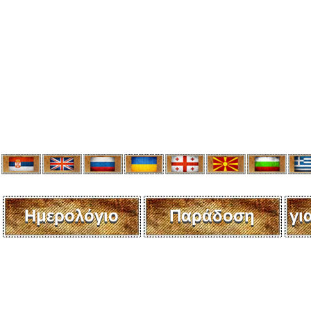
Ημερολόγιο
Παράδοση
γι