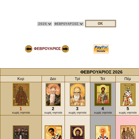
ΦΕΒΡΟΥΑΡΙΟΣ
ΦΕΒΡΟΥΑΡΙΟΣ 2026
Κυρ
Δευ
Τρί
Τετ
Πέμ
1
2
3
4
5
xωρίς νηστεία
xωρίς νηστεία
xωρίς νηστεία
xωρίς νηστεία
xωρίς νηστεία