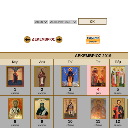
ΔΕΚΕΜΒΡΙΟΣ
ΔΕΚΕΜΒΡΙΟΣ 2019
Κυρ
Δευ
Τρί
Τετ
Πέμ
1
2
3
4
5
ελαίου
ελαίου
ελαίου
ψάρι
ελαίου
8
9
10
11
12
ελαίου
ελαίου
ελαίου
ελαίου
ελαίου