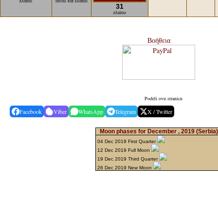
ελαίου
οίνου και ελαίου
31
ελαίου
Βοήθεια
Podeli ovu stranicu
Facebook
Viber
WhatsApp
Telegram
X / Twitter
Moon phases for December , 2019
(Serbia
04 Dec 2019 First Quarter
12 Dec 2019 Full Moon
19 Dec 2019 Third Quarter
26 Dec 2019 New Moon