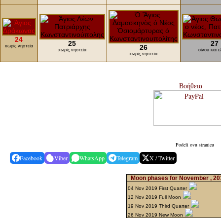
24
25
27
xωρίς νηστεία
26
xωρίς νηστεία
οίνου και ε
xωρίς νηστεία
Βοήθεια
Podeli ovu stranicu
Facebook
Viber
WhatsApp
Telegram
X / Twitter
Moon phases for November , 2
04 Nov 2019 First Quarter
12 Nov 2019 Full Moon
19 Nov 2019 Third Quarter
26 Nov 2019 New Moon