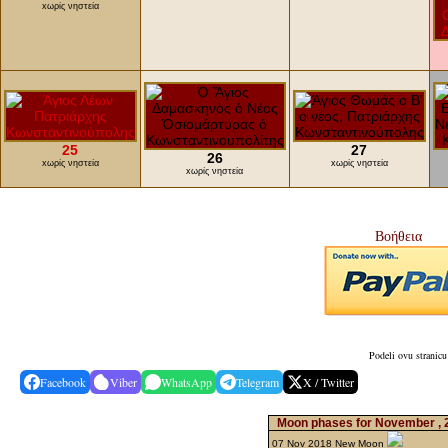
xωρίς νηστεία
25
27
26
xωρίς νηστεία
xωρίς νηστεία
xωρίς νηστεία
Βοήθεια
Podeli ovu stranicu
Facebook
Viber
WhatsApp
Telegram
X / Twitter
Moon phases for November ,
07 Nov 2018 New Moon