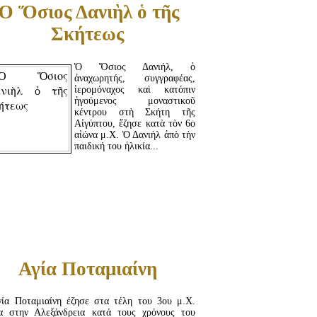
Ὁ Ὅσιος Δανιὴλ ὁ τῆς
Σκήτεως
Ὁ Ὅσιος Δανιήλ, ὁ
ἀναχωρητής, συγγραφέας,
ἱερομόναχος καὶ κατόπιν
ἡγούμενος μοναστικοῦ
κέντρου στὴ Σκήτη τῆς
Αἰγύπτου, ἔζησε κατὰ τὸν 6ο
αἰώνα μ.Χ. Ὁ Δανιὴλ ἀπὸ τὴν
παιδική του ἡλικία...
ΔΙΑΒΆΣΤΕ ΠΕΡΙΣΣΌΤΕΡΑ...
Αγία Ποταμιαίνη
ία Ποταμιαίνη έζησε στα τέλη του 3ου μ.Χ.
α στην Αλεξάνδρεια κατά τους χρόνους του