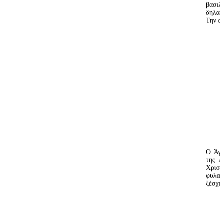
βασι
δηλα
Την 
Ο Άγ
της 
Χρι
φυλα
ξέσχι