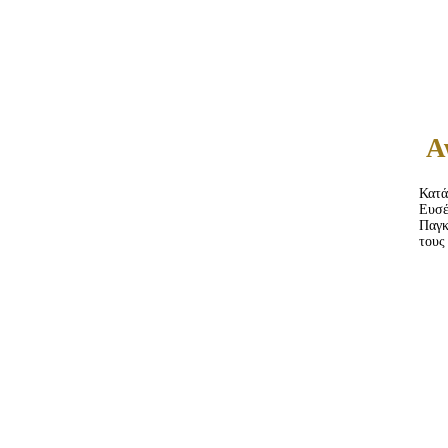
Α
Κατά
Ευσ
Παγκ
τους