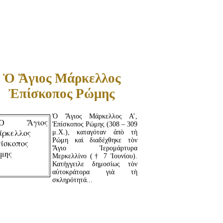
ΔΙΑΒΆΣΤΕ ΠΕΡΙΣΣΌΤΕΡΑ...
Ὁ Ἅγιος Μάρκελλος
Ἐπίσκοπος Ρώμης
Ὁ Ἅγιος Μάρκελλος Α’,
Ἐπίσκοπος Ρώμης (308 – 309
μ.Χ.), καταγόταν ἀπὸ τὴ
Ρώμη καὶ διαδέχθηκε τὸν
Ἅγιο Ἱερομάρτυρα
Μερκελλίνο († 7 Ἰουνίου).
Κατήγγειλε δημοσίως τὸν
αὐτοκράτορα γιὰ τὴ
σκληρότητά...
ΔΙΑΒΆΣΤΕ ΠΕΡΙΣΣΌΤΕΡΑ...