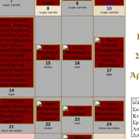
7
9
xωρίς νηστεία
8
xωρίς νηστεία
10
xωρίς νηστεία
xωρίς νηστεία
15
16
ελαίου
νερό
17
Ἀρ
ψάρι
14
νερό
23
22
νερό
24
21
ελαίου
οίνου και ελαίου
οίνου και ελαίου