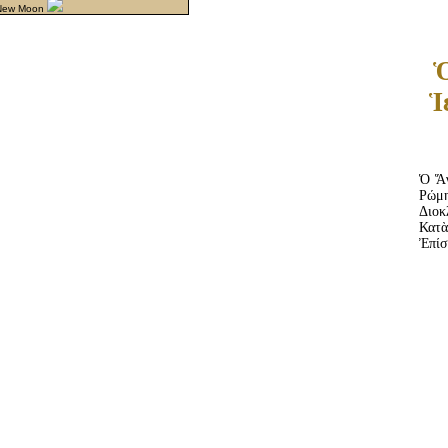
 New Moon
Ὁ
Ἱ
Ὁ Ἅγ
Ρώμ
Διοκ
Κατ
Ἐπίσ