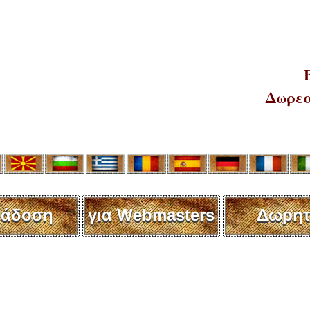
Δωρεά
άδοση
για Webmasters
Δωρητ