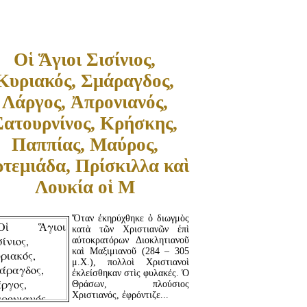
ΔΙΑΒΆΣΤΕ ΠΕΡΙΣΣΌΤΕΡΑ...
Οἱ Ἅγιοι Σισίνιος,
Κυριακός, Σμάραγδος,
Λάργος, Ἀπρονιανός,
Σατουρνίνος, Κρήσκης,
Παππίας, Μαύρος,
τεμιάδα, Πρίσκιλλα καὶ
Λουκία οἱ Μ
Ὅταν ἐκηρύχθηκε ὁ διωγμὸς
κατὰ τῶν Χριστιανῶν ἐπὶ
αὐτοκρατόρων Διοκλητιανοῦ
καὶ Μαξιμιανοῦ (284 – 305
μ.Χ.), πολλοὶ Χριστιανοὶ
ἐκλείσθηκαν στὶς φυλακές. Ὁ
Θράσων, πλούσιος
Χριστιανός, ἐφρόντιζε...