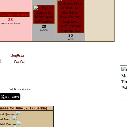
28
οίνου και ελαίου
29
ελαίου
30
νερό
Βοήθεια
Podeli ovu stranicu
X / Twitter
ases for June , 2017
(Serbia)
irst Quarter
Full Moon
hird Quarter