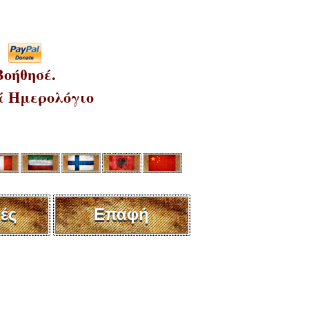
Βοήθησέ.
 Ημερολόγιο
ές
Επαφή