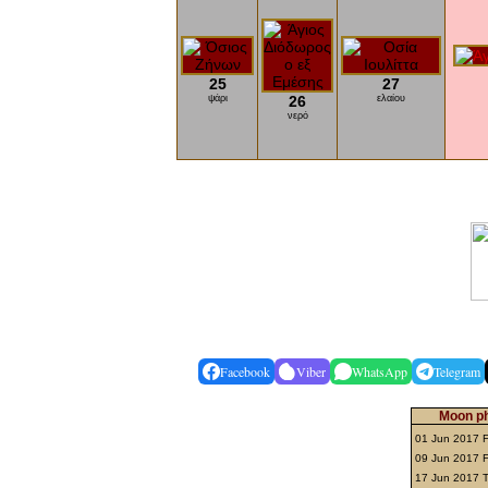
25
27
ψάρι
26
ελαίου
νερό
Facebook
Viber
WhatsApp
Telegram
Moon ph
01 Jun 2017 F
09 Jun 2017 
17 Jun 2017 T