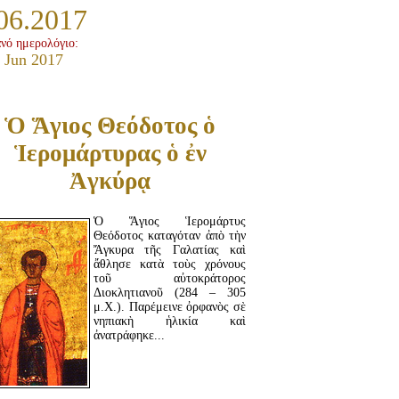
06.2017
ανό ημερολόγιο:
 Jun 2017
Ὁ Ἅγιος Θεόδοτος ὁ
Ἱερομάρτυρας ὁ ἐν
Ἀγκύρᾳ
Ὁ Ἅγιος Ἱερομάρτυς
Θεόδοτος καταγόταν ἀπὸ τὴν
Ἄγκυρα τῆς Γαλατίας καὶ
ἄθλησε κατὰ τοὺς χρόνους
τοῦ αὐτοκράτορος
Διοκλητιανοῦ (284 – 305
μ.Χ.). Παρέμεινε ὀρφανὸς σὲ
νηπιακὴ ἡλικία καὶ
ἀνατράφηκε...