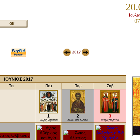
20.
Ιουλι
07
2017
ΙΟΥΝΙΟΣ 2017
Τετ
Πέμ
Παρ
Σάβ
1
2
3
xωρίς νηστεία
οίνου και ελαίου
xωρίς νηστεία