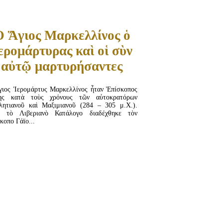
 Ἅγιος Μαρκελλίνος ὁ
ερομάρτυρας καὶ οἱ σὺν
αὐτῷ μαρτυρήσαντες
ιος Ἱερομάρτυς Μαρκελλίνος ἦταν Ἐπίσκοπος
ης κατὰ τοὺς χρόνους τῶν αὐτοκρατόρων
λητιανοῦ καὶ Μαξιμιανοῦ (284 – 305 μ.Χ.).
ὰ τὸ Λιβεριανὸ Κατάλογο διαδέχθηκε τὸν
κοπο Γάϊο...
ΔΙΑΒΆΣΤΕ ΠΕΡΙΣΣΌΤΕΡΑ...