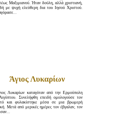
λέως Mαξιμιανού. Ήταν δούλη, αλλά χριστιανή,
δή με ψυχή ελεύθερη δια του Ιησού Χριστού.
αγόρασε...
ΔΙΑΒΆΣΤΕ ΠΕΡΙΣΣΌΤΕΡΑ...
Άγιος Λυκαρίων
ιος Λυκαρίων καταγόταν από την Ερμούπολη
Αιγύπτου. Συνελήφθη επειδή ομολογούσε τον
στό και φυλακίστηκε μέσα σε μια βρωμερή
κή. Μετά από μερικές ημέρες τον έβγαλαν, τον
σαν...