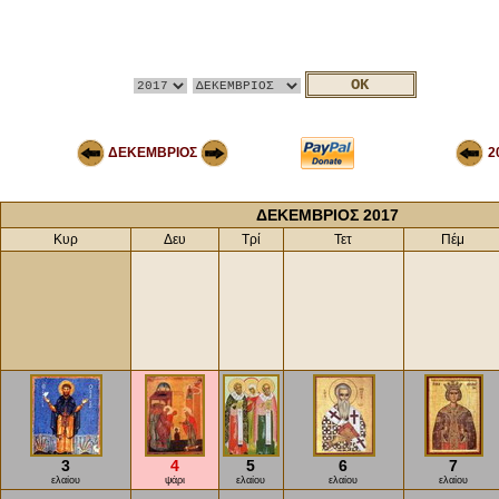
ΔΕΚΕΜΒΡΙΟΣ
2
ΔΕΚΕΜΒΡΙΟΣ 2017
Κυρ
Δευ
Τρί
Τετ
Πέμ
3
4
5
6
7
ελαίου
ψάρι
ελαίου
ελαίου
ελαίου