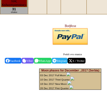
31
ελαίου
Βοήθεια
Podeli ovu stranicu
Facebook
Viber
WhatsApp
Telegram
X / Twitter
Moon phases for December , 2017
(Serbia)
03 Dec 2017 Full Moon
10 Dec 2017 Third Quarter
18 Dec 2017 New Moon
26 Dec 2017 First Quarter