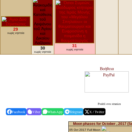
29
xωρίς νηστεία
31
30
xωρίς νηστεία
xωρίς νηστεία
Βοήθεια
Podeli ovu stranicu
Facebook
Viber
WhatsApp
Telegram
X / Twitter
Moon phases for October , 2017
(S
05 Oct 2017 Full Moon