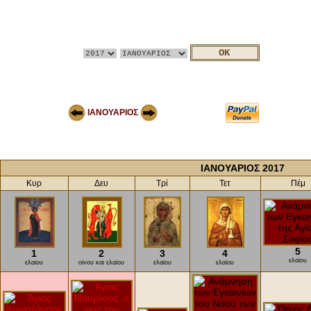
ΙΑΝΟΥΑΡΙΟΣ
ΙΑΝΟΥΑΡΙΟΣ 2017
Κυρ
Δευ
Τρί
Τετ
Πέμ
5
1
2
3
4
ελαίου
ελαίου
οίνου και ελαίου
ελαίου
ελαίου