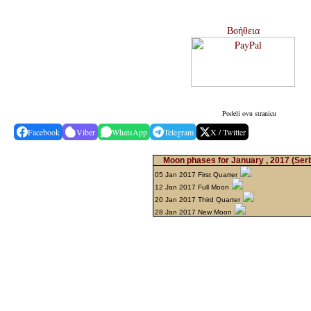
Βοήθεια
Podeli ovu stranicu
Facebook
Viber
WhatsApp
Telegram
X / Twitter
Moon phases for January , 2017
(Ser
05 Jan 2017 First Quarter
12 Jan 2017 Full Moon
20 Jan 2017 Third Quarter
28 Jan 2017 New Moon