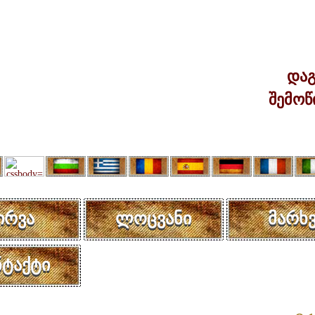
დაგ
შემოწ
ირვა
ლოცვანი
მარხვ
ნტაქტი