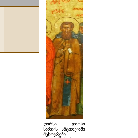
ა
ღირსი დიოსი
სირიის ანტიოქიაში
მცხოვრები