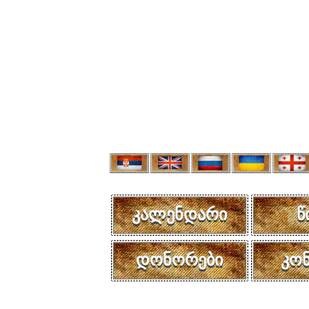
კალენდარი
წ
დონორები
კო