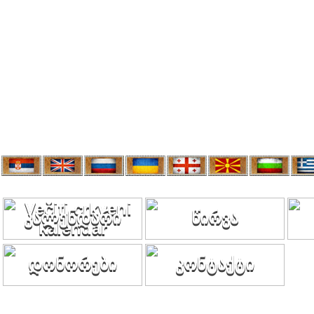
კალენდარი
წირვა
დონორები
კონტაქტი