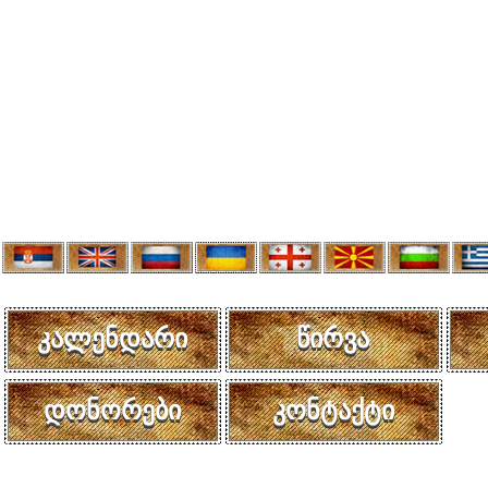
კალენდარი
წირვა
დონორები
კონტაქტი