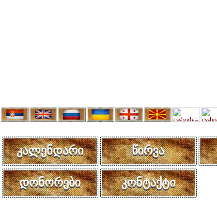
კალენდარი
წირვა
დონორები
კონტაქტი