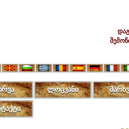
დაგ
შემოწ
ირვა
ლოცვანი
მარხვ
ნტაქტი