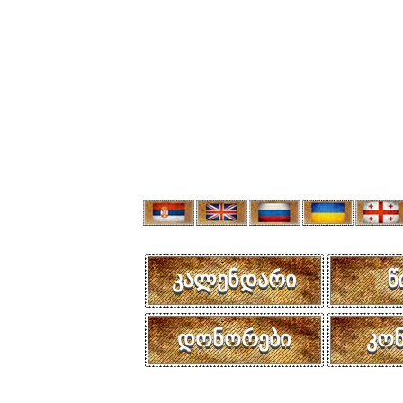
კალენდარი
წ
დონორები
კო