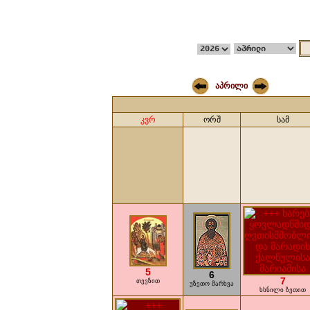
აპრილი
კვრ
ორშ
სამ
5
6
7
თევზით
უზეთო მარხვა
ხსნილი ზეთით