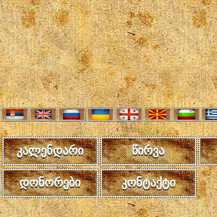
კალენდარი
წირვა
დონორები
კონტაქტი