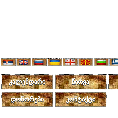
კალენდარი
წირვა
დონორები
კონტაქტი