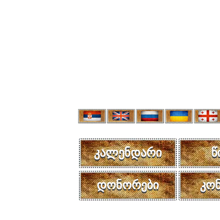
კალენდარი
წ
დონორები
კო