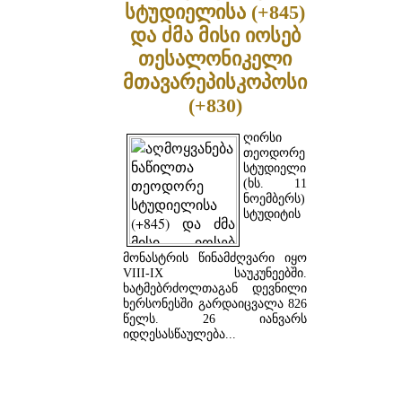
სტუდიელისა (+845)
და ძმა მისი იოსებ
თესალონიკელი
მთავარეპისკოპოსი
(+830)
ღირსი
თეოდორე
სტუდიელი
(ხს. 11
ნოემბერს)
სტუდიტის
მონასტრის წინამძღვარი იყო
VIII-IX საუკუნეებში.
ხატმებრძოლთაგან დევნილი
ხერსონესში გარდაიცვალა 826
წელს. 26 იანვარს
იდღესასწაულება...
ᲓᲐᲬᲕᲠᲘᲚᲔᲑᲘᲗ ...