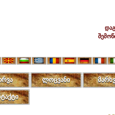
დაგ
შემოწ
ირვა
ლოცვანი
მარხვ
ნტაქტი