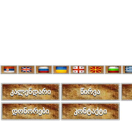
კალენდარი
წირვა
დონორები
კონტაქტი