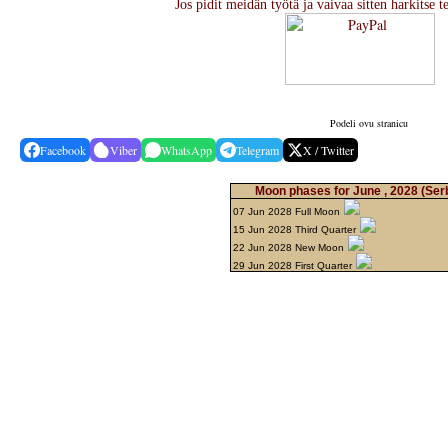
Jos pidit meidän työtä ja vaivaa sitten harkitse t
Podeli ovu stranicu
Facebook
Viber
WhatsApp
Telegram
X / Twitter
Moon phases for June , 2028
(Ser
07 Jun 2028 Full Moon
15 Jun 2028 Third Quarter
22 Jun 2028 New Moon
29 Jun 2028 First Quarter