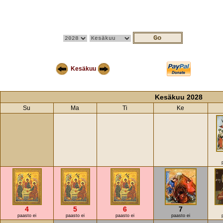
Kesäkuu
Kesäkuu 2028
Su
Ma
Ti
Ke
4
5
6
7
paasto ei
paasto ei
paasto ei
paasto ei