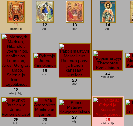
11
12
13
14
paasto ei
vesi
öljy
vesi
19
21
vesi
viini ja öljy
20
öljy
18
viini ja öljy
27
25
26
28
öljy
kala
vesi
viini ja öljy