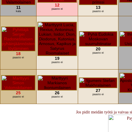
12
11
13
paasto ei
kala
paasto ei
20
18
paasto ei
paasto ei
19
paasto ei
27
25
26
paasto ei
paasto ei
paasto ei
Jos pidit meidän työtä ja vaivaa s