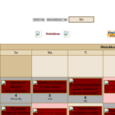
Heinäkuu
Heinäku
Su
Ma
Ti
4
5
6
viini ja öljy
vesi
öljy