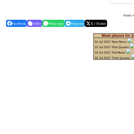
Podeli o
Facebook
Viber
WhatsApp
Telegram
X / Twitter
Moon phases for Ju
04 Jul 2027 New Moon
10 Jul 2027 First Quarter
18 Jul 2027 Full Moon
26 Jul 2027 Third Quarter