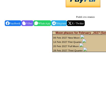
Podeli ovu stranicu
Facebook
Viber
WhatsApp
Telegram
X / Twitter
Moon phases for February , 2027
(Ser
06 Feb 2027 New Moon
14 Feb 2027 First Quarter
20 Feb 2027 Full Moon
28 Feb 2027 Third Quarter