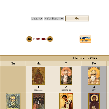
Helmikuu
Helmikuu 2027
Su
Ma
Ti
Ke
1
2
3
paasto ei
paasto ei
öljy