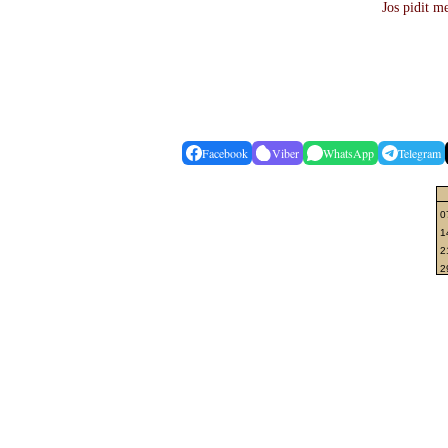
Jos pidit me
Facebook
Viber
WhatsApp
Telegram
0
1
2
2