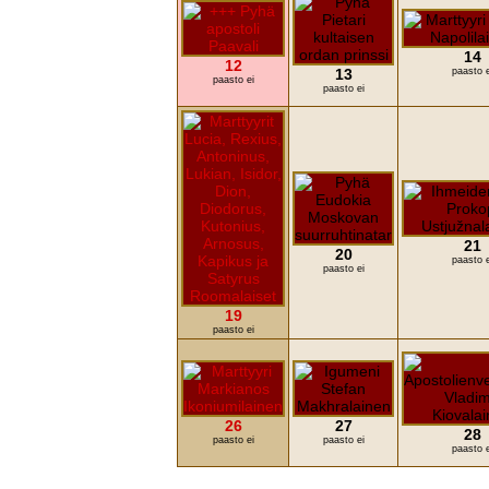
14
12
13
paasto e
paasto ei
paasto ei
21
20
paasto e
paasto ei
19
paasto ei
26
27
28
paasto ei
paasto ei
paasto e