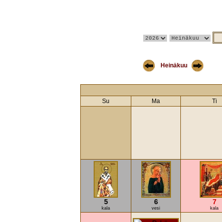
Heinäkuu
Su
Ma
Ti
5
6
7
kala
vesi
kala