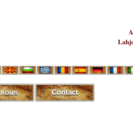
A
Lahjo
ukous
Contact