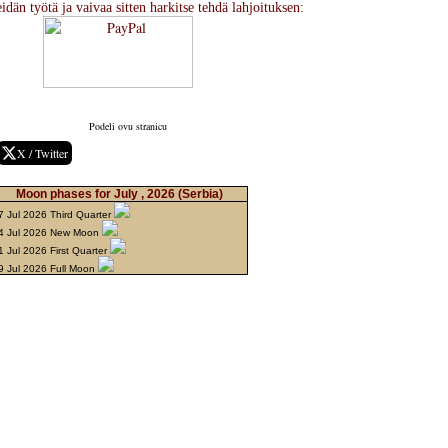
idän työtä ja vaivaa sitten harkitse tehdä lahjoituksen:
Podeli ovu stranicu
X / Twitter
Moon phases for July , 2026
(Serbia)
7 Jul 2026 Third Quarter
4 Jul 2026 New Moon
1 Jul 2026 First Quarter
9 Jul 2026 Full Moon