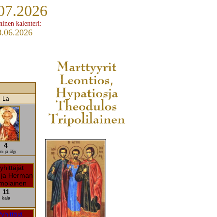
07.2026
ninen kalenteri:
8.06.2026
La
4
ini ja öljy
11
kala