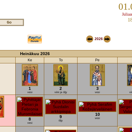
01.
Juliaa
1
2026
Heinäkuu 2026
Ke
To
Pe
1
2
3
vesi
viini ja öljy
vesi
vi
10
9
8
vesi
öljy
vesi