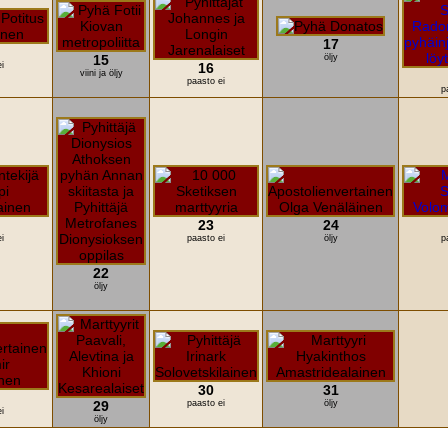
17
15
öljy
i
16
viini ja öljy
paasto ei
p
23
24
i
paasto ei
öljy
p
22
öljy
30
31
29
paasto ei
öljy
i
öljy