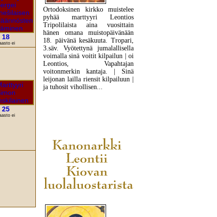
Ortodoksinen kirkko muistelee
pyhää marttyyri Leontios
Tripolilaista aina vuosittain
hänen omana muistopäivänään
18
18. päivänä kesäkuuta. Tropari,
aasto ei
3.säv. Vyötettynä jumalallisella
voimalla sinä voitit kilpailun | oi
Leontios, Vapahtajan
voitonmerkin kantaja. | Sinä
leijonan lailla riensit kilpailuun |
ja tuhosit vihollisen...
25
LUE LISÄÄ
aasto ei