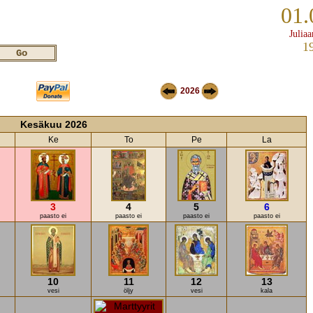
01.
Juliaa
1
2026
Kesäkuu 2026
Ke
To
Pe
La
3
4
5
6
paasto ei
paasto ei
paasto ei
paasto ei
10
11
12
13
vesi
öljy
vesi
kala