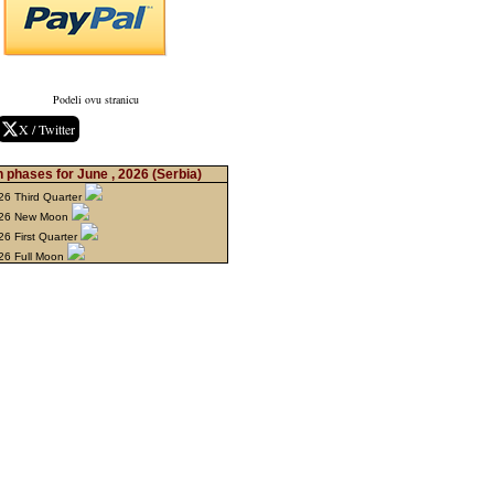
Podeli ovu stranicu
X / Twitter
 phases for June , 2026
(Serbia)
26 Third Quarter
026 New Moon
6 First Quarter
26 Full Moon