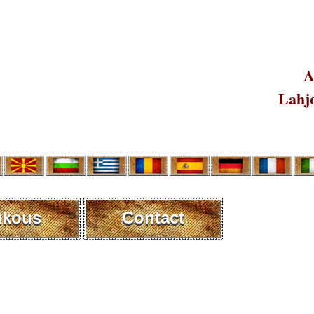
A
Lahjo
ukous
Contact