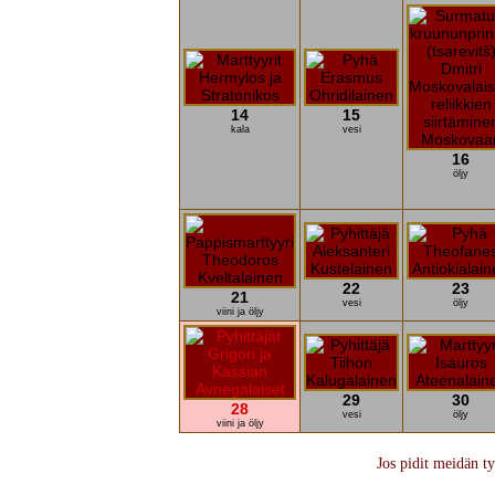
14
15
kala
vesi
16
öljy
22
23
21
vesi
öljy
viini ja öljy
29
30
28
vesi
öljy
viini ja öljy
Jos pidit meidän ty