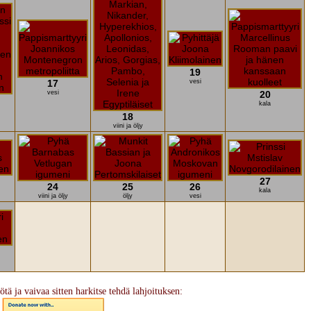
19
17
vesi
vesi
20
kala
18
viini ja öljy
27
24
25
26
kala
viini ja öljy
öljy
vesi
ötä ja vaivaa sitten harkitse tehdä lahjoituksen: