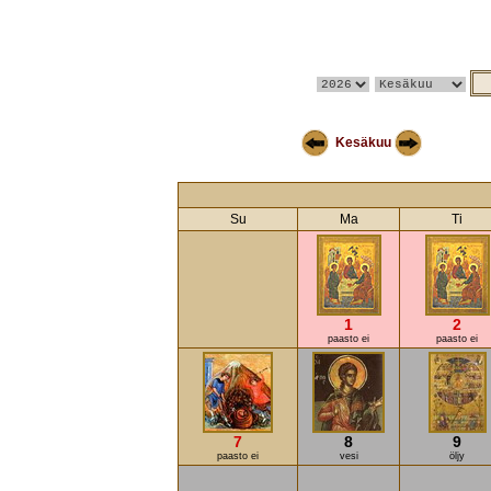
Kesäkuu
Su
Ma
Ti
1
2
paasto ei
paasto ei
7
8
9
paasto ei
vesi
öljy