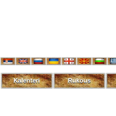
Kalenteri
Rukous