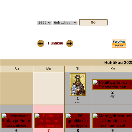
Huhtikuu
Huhtikuu 202
Su
Ma
Ti
Ke
2
öljy
1
vesi
6
7
8
9