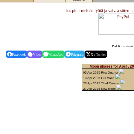
Jos pidit meidän työtä ja vaivaa sitten h
Podeli ovu strani
Facebook
Viber
WhatsApp
Telegram
X / Twitter
Moon phases for April , 2
05 Apr 2025 First Quarter
13 Apr 2025 Full Moon
20 Apr 2025 Third Quarter
27 Apr 2025 New Moon