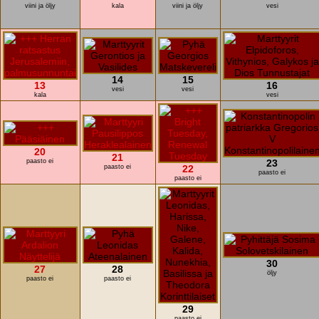
viini ja öljy
kala
viini ja öljy
vesi
14
15
13
16
vesi
vesi
kala
vesi
20
21
paasto ei
23
paasto ei
22
paasto ei
paasto ei
30
27
28
öljy
paasto ei
paasto ei
29
paasto ei