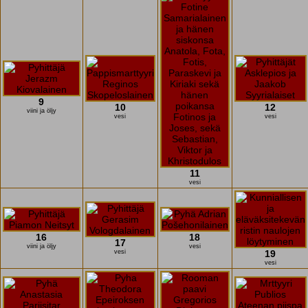
9
10
12
viini ja öljy
vesi
vesi
11
vesi
16
18
17
viini ja öljy
vesi
vesi
19
vesi