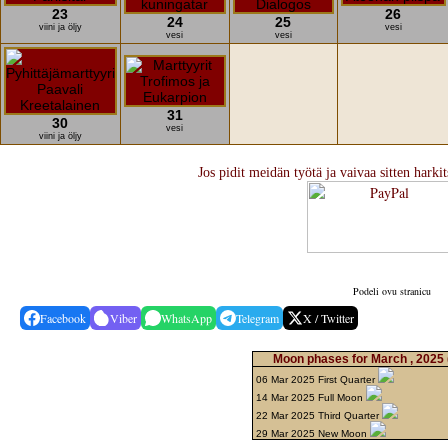
23
26
24
25
viini ja öljy
vesi
vesi
vesi
31
30
vesi
viini ja öljy
Jos pidit meidän työtä ja vaivaa sitten harki
Podeli ovu stranicu
Facebook
Viber
WhatsApp
Telegram
X / Twitter
Moon phases for March , 2025
06 Mar 2025 First Quarter
14 Mar 2025 Full Moon
22 Mar 2025 Third Quarter
29 Mar 2025 New Moon