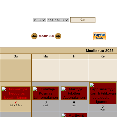
Maaliskuu
Maaliskuu 2025
Su
Ma
Ti
Ke
2
3
4
dairy & fish
vesi
vesi
5
vesi