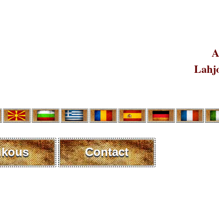
A
Lahjo
ukous
Contact