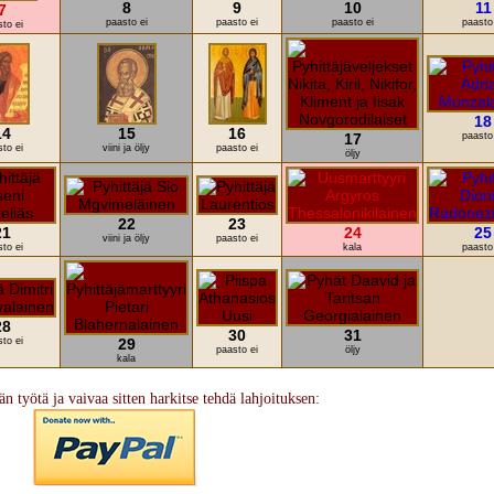
8
9
10
11
7
paasto ei
paasto ei
paasto ei
paasto
to ei
18
14
15
16
17
paasto
to ei
viini ja öljy
paasto ei
öljy
22
23
21
24
25
viini ja öljy
paasto ei
to ei
kala
paasto
28
30
31
to ei
29
paasto ei
öljy
kala
än työtä ja vaivaa sitten harkitse tehdä lahjoituksen: