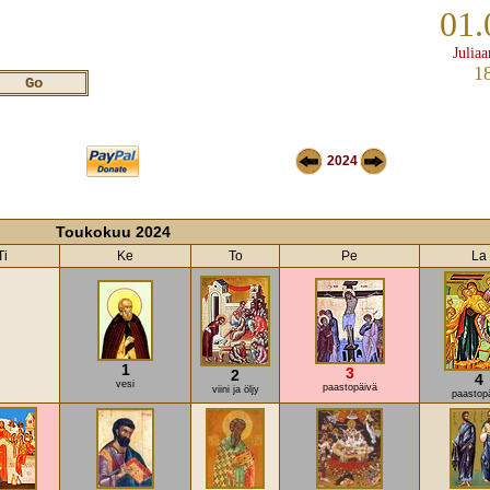
01.
Juliaa
1
2024
Toukokuu 2024
Ti
Ke
To
Pe
La
1
3
2
4
vesi
paastopäivä
viini ja öljy
paastop