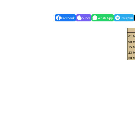
Facebook
Viber
WhatsApp
Telegram
01 M
08 
15 M
23 M
30 M