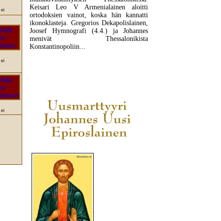
Keisari Leo V Armenialainen aloitti
 ei
ortodoksien vainot, koska hän kannatti
ikonoklasteja. Gregorios Dekapolislainen,
Joosef Hymnografi (4.4.) ja Johannes
menivät Thessalonikista
Konstantinopoliin...
 ei
LUE LISÄÄ
 ei