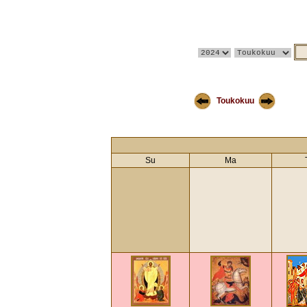
Toukokuu
Su
Ma