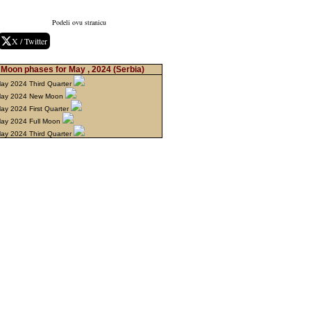
Podeli ovu stranicu
X / Twitter
Moon phases for May , 2024
(Serbia)
ay 2024 Third Quarter
May 2024 New Moon
ay 2024 First Quarter
ay 2024 Full Moon
ay 2024 Third Quarter