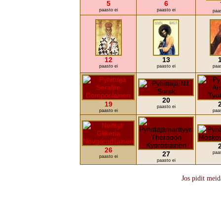
5
6
paasto ei
paasto ei
paas
12
13
paasto ei
paasto ei
paas
20
19
paasto ei
paasto ei
paas
26
27
paas
paasto ei
paasto ei
Jos pidit meid