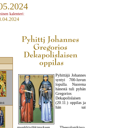
05.2024
ninen kalenteri:
8.04.2024
Pyhittäjä Johannes
syntyi 700-luvun
lopulla. Nuorena
hänestä tuli pyhän
Gregorios
Dekapolislaisen
(20.11.) oppilas ja
äivä
hän sai
munkkivihkimyksen Thessalonikissa.