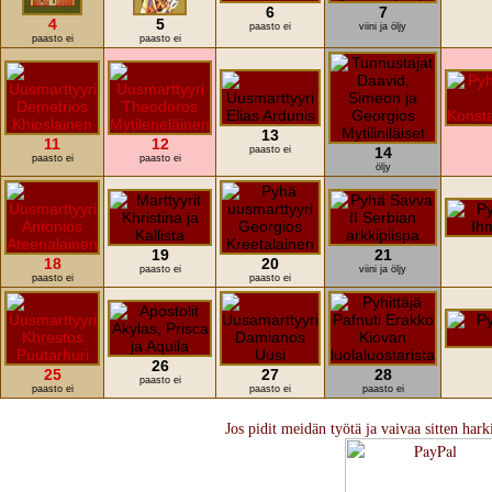
6
7
4
5
paasto ei
viini ja öljy
paasto ei
paasto ei
13
11
12
paasto ei
14
paasto ei
paasto ei
öljy
19
21
18
20
paasto ei
viini ja öljy
paasto ei
paasto ei
26
25
27
28
paasto ei
paasto ei
paasto ei
paasto ei
Jos pidit meidän työtä ja vaivaa sitten hark