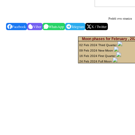
Podeli ovu stranicu
Facebook
Viber
WhatsApp
Telegram
X / Twitter
Moon phases for February , 2
02 Feb 2024 Third Quarter
09 Feb 2024 New Moon
16 Feb 2024 First Quarter
24 Feb 2024 Full Moon