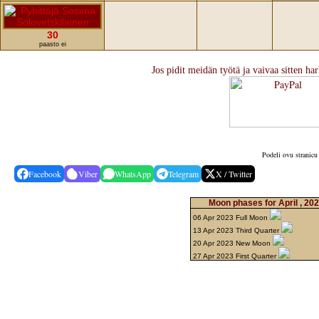
30
paasto ei
Jos pidit meidän työtä ja vaivaa sitten har
Podeli ovu stranicu
Facebook
Viber
WhatsApp
Telegram
X / Twitter
Moon phases for April , 20
06 Apr 2023 Full Moon
13 Apr 2023 Third Quarter
20 Apr 2023 New Moon
27 Apr 2023 First Quarter