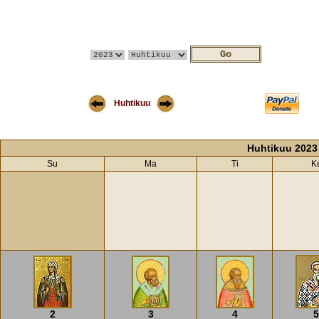
Huhtikuu
Huhtikuu 2023
Su
Ma
Ti
K
2
3
4
5