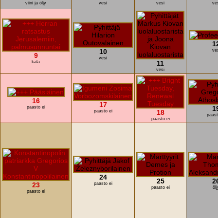
viini ja öljy
vesi
vesi
ve
1
10
ve
9
vesi
kala
11
vesi
16
17
paasto ei
1
paasto ei
18
paast
paasto ei
24
25
2
23
paasto ei
paasto ei
ölj
paasto ei