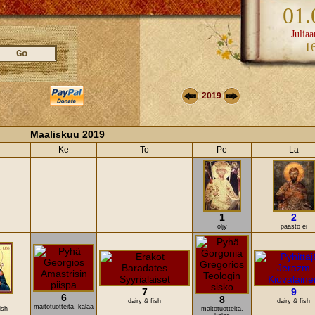
01.
Juliaa
1
2019
Maaliskuu 2019
Ke
To
Pe
La
1
2
öljy
paasto ei
7
9
6
8
dairy & fish
dairy & fish
maitotuotteita, kalaa
ish
maitotuotteita,