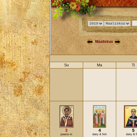
Maaliskuu
Su
Ma
Ti
3
4
5
paasto ei
dairy & fish
dairy & f