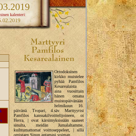
03.2019
ninen kalenteri:
6.02.2019
Ortodoksinen
kirkko muistelee
pyhää Pamfilos
Kesarealaista
aina vuosittain
hänen omana
muistopäivänään
helmikuun 16.
päivänä. Tropari, 4.säv. Marttyyrisi
Pamfilos kanssakilvoittelijoineen, oi
Herra, | ovat kärsimyksissään saaneet
sinulta, meidän Jumalaltamme,
kuihtumattomat voittoseppeleet, | sillä
omistaen Sinun antamasi voiman...