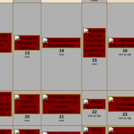
kalaa
14
16
13
vesi
viini ja öljy
vesi
15
vesi
22
23
20
21
viini ja öljy
viini ja öljy
vesi
vesi