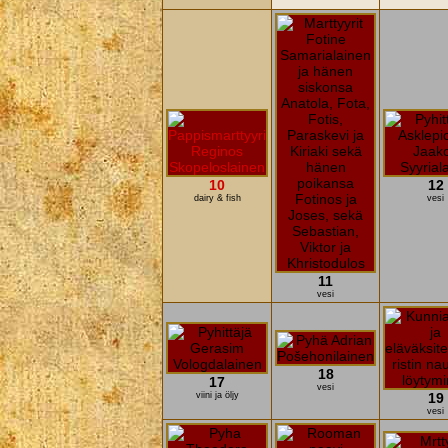
10
12
dairy & fish
vesi
11
vesi
18
17
vesi
viini ja öljy
19
vesi