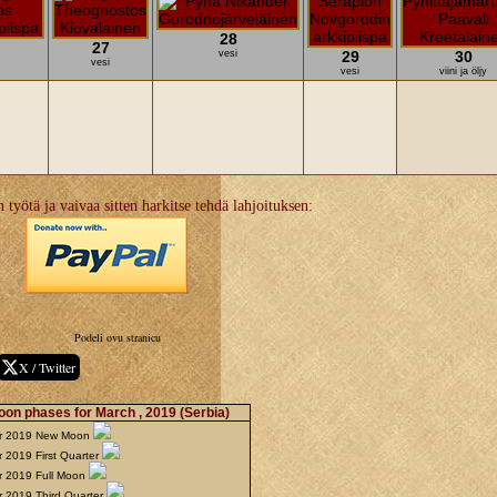
28
27
vesi
29
30
vesi
vesi
viini ja öljy
 työtä ja vaivaa sitten harkitse tehdä lahjoituksen:
Podeli ovu stranicu
X / Twitter
on phases for March , 2019
(Serbia)
r 2019 New Moon
 2019 First Quarter
r 2019 Full Moon
r 2019 Third Quarter