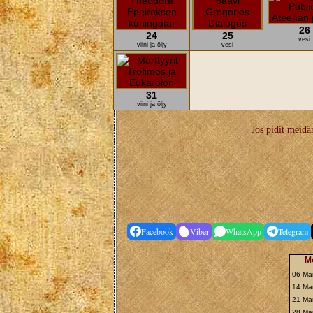
26
24
25
vesi
viini ja öljy
vesi
31
viini ja öljy
Jos pidit meidän
Facebook
Viber
WhatsApp
Telegram
Mo
06 Ma
14 Mar
21 Ma
28 Ma