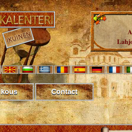
A
Lahjo
ukous
Contact