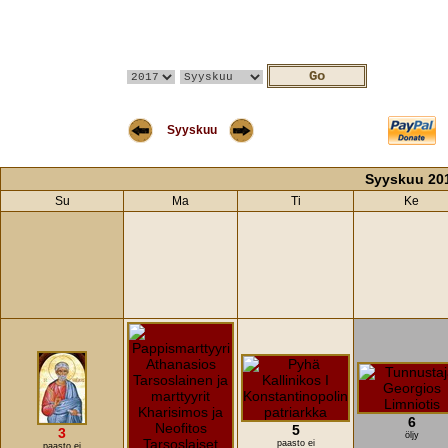
Syyskuu
Syyskuu 20
Su
Ma
Ti
Ke
6
5
3
öljy
paasto ei
paasto ei