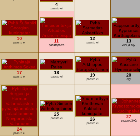
4
paasto ei
10
12
11
13
paasto ei
paasto ei
paastopäivä
viini ja öljy
17
18
19
20
paasto ei
paasto ei
paasto ei
öljy
25
27
paasto ei
26
paastopäivä
paasto ei
24
paasto ei