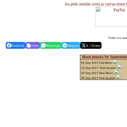
Jos pidit meidän työtä ja vaivaa sitten 
Podeli ovu stra
Facebook
Viber
WhatsApp
Telegram
X / Twitter
Moon phases for September
06 Sep 2017 Full Moon
13 Sep 2017 Third Quarter
20 Sep 2017 New Moon
28 Sep 2017 First Quarter