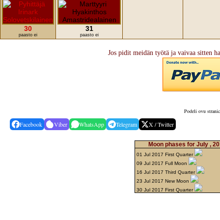
30
31
paasto ei
paasto ei
Jos pidit meidän työtä ja vaivaa sitten h
Podeli ovu strani
Facebook
Viber
WhatsApp
Telegram
X / Twitter
Moon phases for July , 2
01 Jul 2017 First Quarter
09 Jul 2017 Full Moon
16 Jul 2017 Third Quarter
23 Jul 2017 New Moon
30 Jul 2017 First Quarter