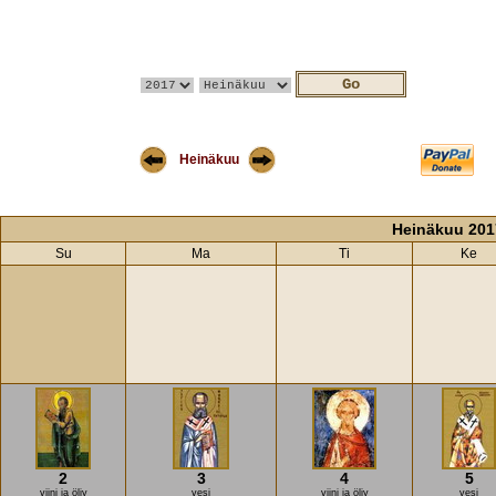
Heinäkuu
Heinäkuu 201
Su
Ma
Ti
Ke
2
3
4
5
viini ja öljy
vesi
viini ja öljy
vesi