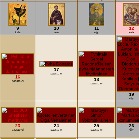
9
10
11
12
kala
vesi
öljy
kala
17
paasto ei
16
18
paasto ei
paasto ei
19
öljy
23
24
25
26
paasto ei
paasto ei
paasto ei
öljy