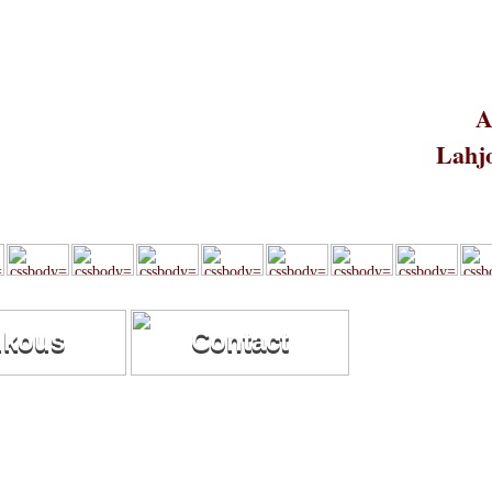
A
Lahjo
ukous
Contact