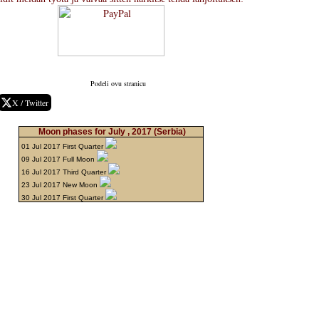
Podeli ovu stranicu
X / Twitter
Moon phases for July , 2017
(Serbia)
01 Jul 2017 First Quarter
09 Jul 2017 Full Moon
16 Jul 2017 Third Quarter
23 Jul 2017 New Moon
30 Jul 2017 First Quarter