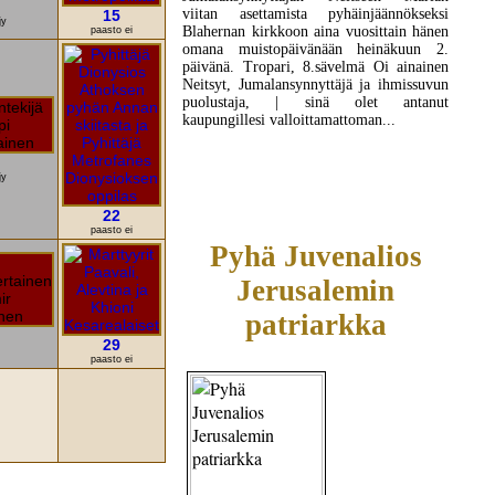
viitan asettamista pyhäinjäännökseksi
15
jy
Blahernan kirkkoon aina vuosittain hänen
paasto ei
omana muistopäivänään heinäkuun 2.
päivänä. Tropari, 8.sävelmä Oi ainainen
Neitsyt, Jumalansynnyttäjä ja ihmissuvun
puolustaja, | sinä olet antanut
kaupungillesi valloittamattoman...
LUE LISÄÄ
jy
22
paasto ei
Pyhä Juvenalios
Jerusalemin
patriarkka
29
paasto ei