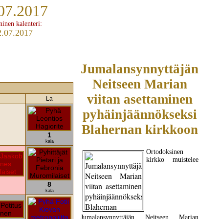
07.2017
ninen kalenteri:
2.07.2017
Jumalansynnyttäjän
Neitseen Marian
viitan asettaminen
La
pyhäinjäännökseksi
Blahernan kirkkoon
1
kala
Ortodoksinen
kirkko muistelee
8
kala
Jumalansynnyttäjän Neitseen Marian