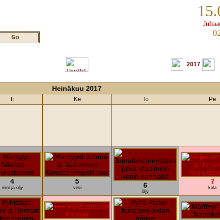
15.
Juliaa
0
2017
Heinäkuu 2017
Ti
Ke
To
Pe
4
5
7
6
viini ja öljy
vesi
kala
öljy