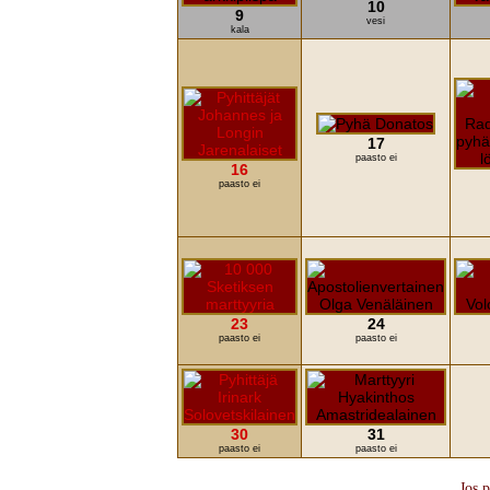
10
9
vesi
kala
17
paasto ei
16
paasto ei
23
24
paasto ei
paasto ei
30
31
paasto ei
paasto ei
Jos p