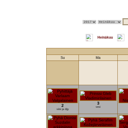
Heinäkuu
Su
Ma
3
2
vesi
viini ja öljy