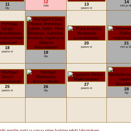
12
14
11
13
kala
viini ja öl
öljy
paasto ei
20
21
18
paasto ei
viini ja öl
paasto ei
19
öljy
27
25
26
paasto ei
28
paasto ei
öljy
öljy
idit meidän työtä ja vaivaa sitten harkitse tehdä lahjoituksen: