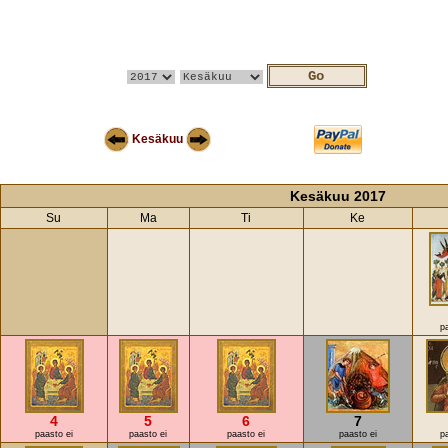
Kesäkuu
Kesäkuu 2017
Su
Ma
Ti
Ke
p
4
5
6
7
paasto ei
paasto ei
paasto ei
paasto ei
p