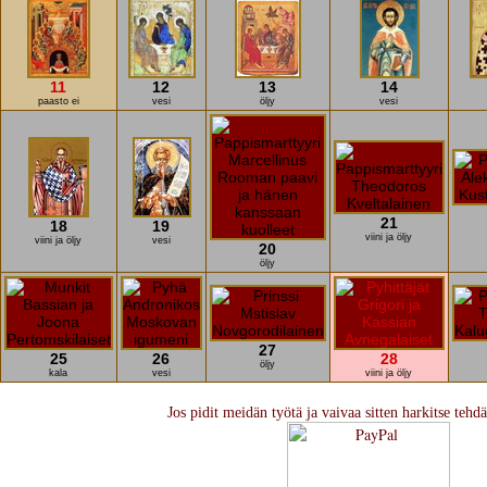
11
12
13
14
paasto ei
vesi
öljy
vesi
21
18
19
viini ja öljy
viini ja öljy
vesi
20
öljy
27
25
26
28
öljy
kala
vesi
viini ja öljy
Jos pidit meidän työtä ja vaivaa sitten harkitse tehd