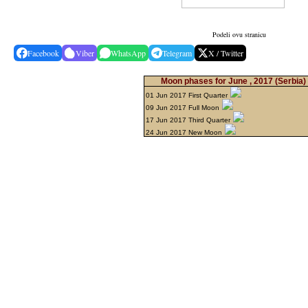
Podeli ovu stranicu
Facebook
Viber
WhatsApp
Telegram
X / Twitter
Moon phases for June , 2017
(Serbia)
01 Jun 2017 First Quarter
09 Jun 2017 Full Moon
17 Jun 2017 Third Quarter
24 Jun 2017 New Moon