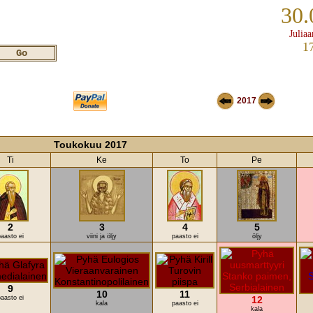
30.
Juliaa
1
2017
Toukokuu 2017
Ti
Ke
To
Pe
2
3
4
5
aasto ei
viini ja öljy
paasto ei
öljy
9
10
11
aasto ei
12
kala
paasto ei
kala