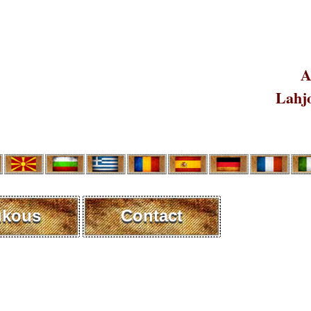
A
Lahjo
ukous
Contact