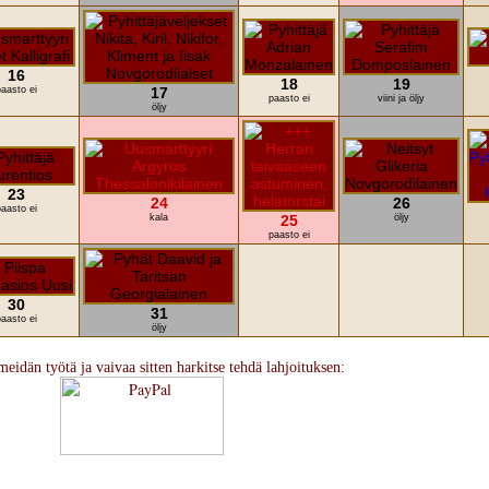
16
18
19
aasto ei
17
paasto ei
viini ja öljy
öljy
23
24
26
aasto ei
kala
25
öljy
paasto ei
30
31
aasto ei
öljy
meidän työtä ja vaivaa sitten harkitse tehdä lahjoituksen: