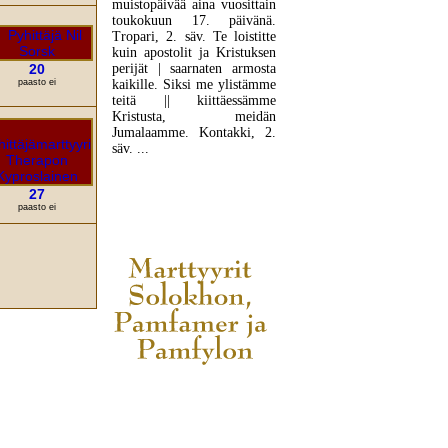
muistopäivää aina vuosittain
toukokuun 17. päivänä.
Tropari, 2. säv. Te loistitte
kuin apostolit ja Kristuksen
20
perijät | saarnaten armosta
paasto ei
kaikille. Siksi me ylistämme
teitä || kiittäessämme
Kristusta, meidän
Jumalaamme. Kontakki, 2.
säv. ...
27
LUE LISÄÄ
paasto ei