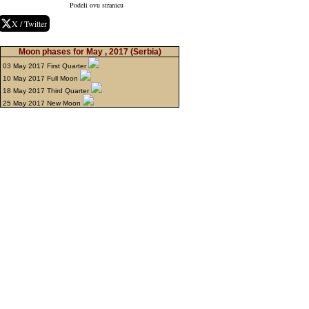
Podeli ovu stranicu
X / Twitter
Moon phases for May , 2017
(Serbia)
03 May 2017 First Quarter
10 May 2017 Full Moon
18 May 2017 Third Quarter
25 May 2017 New Moon