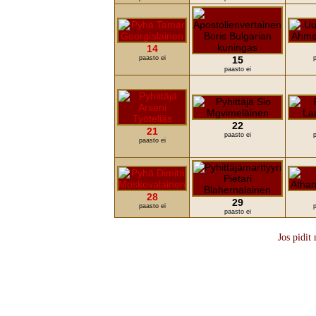
14
paasto ei
15
p
paasto ei
22
21
paasto ei
p
paasto ei
28
29
paasto ei
p
paasto ei
Jos pidit 