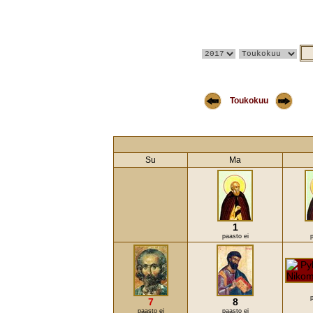
Toukokuu
Su
Ma
1
paasto ei
p
p
7
8
paasto ei
paasto ei