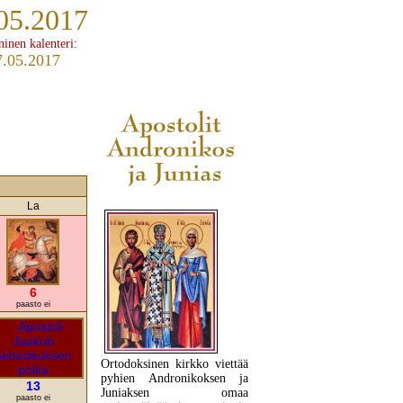
05.2017
ninen kalenteri:
7.05.2017
La
6
paasto ei
Ortodoksinen kirkko viettää
pyhien Andronikoksen ja
13
Juniaksen omaa
paasto ei