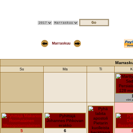
Marraskuu
Marrask
Su
Ma
Ti
K
viini 
5
6