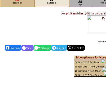
28
paasto ei
paasto ei
viini 
öljy
Jos pidit meidän työtä ja vaivaa s
Podeli o
Facebook
Viber
WhatsApp
Telegram
X / Twitter
Moon phases for Nov
04 Nov 2017 Full Moon
11 Nov 2017 Third Quarter
18 Nov 2017 New Moon
26 Nov 2017 First Quarter