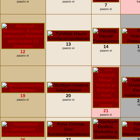
paasto ei
paasto ei
ka
7
paasto ei
13
14
1
paasto ei
12
paasto ei
öl
paasto ei
19
20
paasto ei
paasto ei
2
öl
21
paasto ei
26
27
2