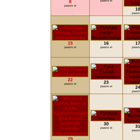
8
paasto ei
paasto ei
1
paasto
15
16
1
paasto ei
paasto ei
paasto
22
23
paasto ei
paasto ei
2
paasto
30
3
paasto ei
paasto
29