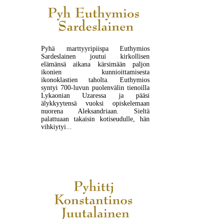
Pyhä marttyyripiispa Euthymios
Sardeslainen joutui kirkollisen
elämänsä aikana kärsimään paljon
ikonien kunnioittamisesta
ikonoklastien taholta. Euthymios
syntyi 700-luvun puolenvälin tienoilla
Lykaonian Uzaressa ja pääsi
älykkyytensä vuoksi opiskelemaan
nuorena Aleksandriaan. Sieltä
palattuaan takaisin kotiseudulle, hän
vihkiytyi...
LUE LISÄÄ