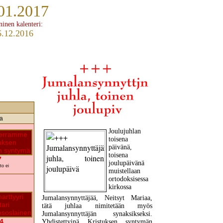
01.2017
ninen kalenteri:
6.12.2016
a
Joulujuhlan
toisena
päivänä,
toisena
7
joulupäivänä
to ei
muistellaan
ortodoksisessa
kirkossa
Jumalansynnyttäjää, Neitsyt Mariaa,
tätä juhlaa nimitetään myös
Jumalansynnyttäjän synaksikseksi.
4
Yhdistettyinä Kristuksen syntymän