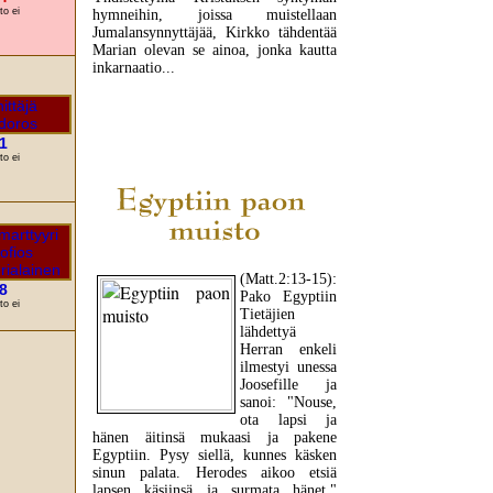
to ei
hymneihin, joissa muistellaan
Jumalansynnyttäjää, Kirkko tähdentää
Marian olevan se ainoa, jonka kautta
inkarnaatio...
LUE LISÄÄ
1
to ei
(Matt.2:13-15):
8
Pako Egyptiin
to ei
Tietäjien
lähdettyä
Herran enkeli
ilmestyi unessa
Joosefille ja
sanoi: "Nouse,
ota lapsi ja
hänen äitinsä mukaasi ja pakene
Egyptiin. Pysy siellä, kunnes käsken
sinun palata. Herodes aikoo etsiä
lapsen käsiinsä ja surmata hänet."