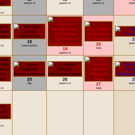
paasto ei
paasto ei
paasto ei
paas
0
 ei
2
7
18
20
paas
 ei
paastopäivä
19
kala
paasto ei
25
26
2
4
öljy
paasto ei
27
paas
 ei
kala
1
 ei