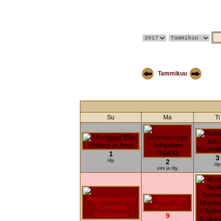
Tammikuu
Su
Ma
Ti
1
3
öljy
2
öljy
viini ja öljy
9