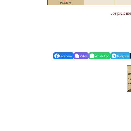
paasto ei
Jos pidit me
Facebook
Viber
WhatsApp
Telegram
05
12
20
2