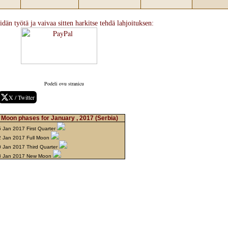
idän työtä ja vaivaa sitten harkitse tehdä lahjoituksen:
Podeli ovu stranicu
X / Twitter
Moon phases for January , 2017
(Serbia)
 Jan 2017 First Quarter
 Jan 2017 Full Moon
 Jan 2017 Third Quarter
8 Jan 2017 New Moon