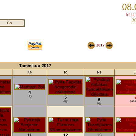
08.
Juliaa
2
2017
Tammikuu 2017
Ke
To
Pe
L
4
öljy
5
6
öljy
paas
öljy
11
12
13
1