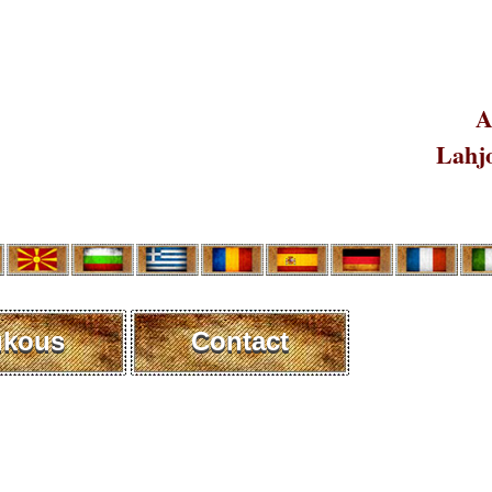
A
Lahjo
ukous
Contact