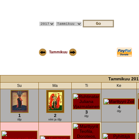
Tammikuu
Tammikuu 201
Su
Ma
Ti
Ke
4
3
öljy
1
2
öljy
öljy
viini ja öljy