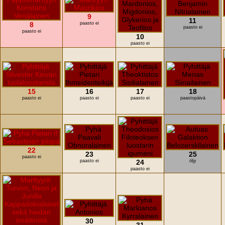
9
11
8
paasto ei
paasto ei
paasto ei
10
paasto ei
15
16
17
18
paasto ei
paasto ei
paasto ei
paastopäivä
22
23
25
paasto ei
paasto ei
24
öljy
paasto ei
30