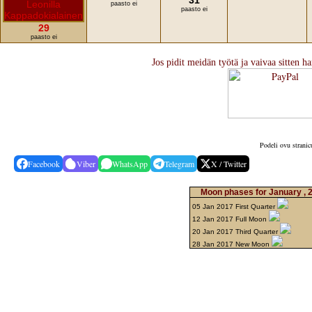
31
paasto ei
paasto ei
29
paasto ei
Jos pidit meidän työtä ja vaivaa sitten ha
Podeli ovu stranic
Facebook
Viber
WhatsApp
Telegram
X / Twitter
Moon phases for January , 
05 Jan 2017 First Quarter
12 Jan 2017 Full Moon
20 Jan 2017 Third Quarter
28 Jan 2017 New Moon