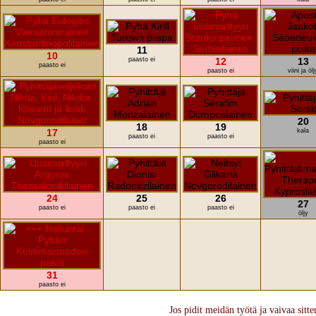
11
10
paasto ei
12
13
paasto ei
paasto ei
viini ja ölj
20
18
19
17
kala
paasto ei
paasto ei
paasto ei
24
25
26
27
paasto ei
paasto ei
paasto ei
öljy
31
paasto ei
Jos pidit meidän työtä ja vaivaa sitte