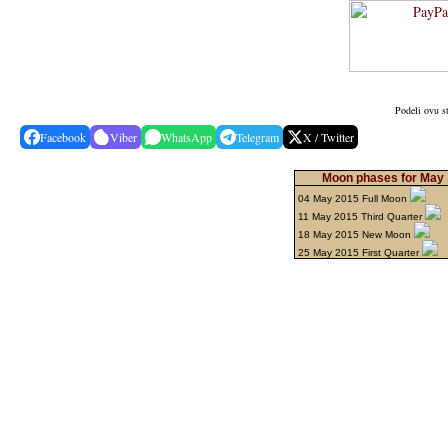
Podeli ovu s
Facebook
Viber
WhatsApp
Telegram
X / Twitter
Moon phases for May 
04 May 2015 Full Moon
11 May 2015 Third Quarter
18 May 2015 New Moon
25 May 2015 First Quarter