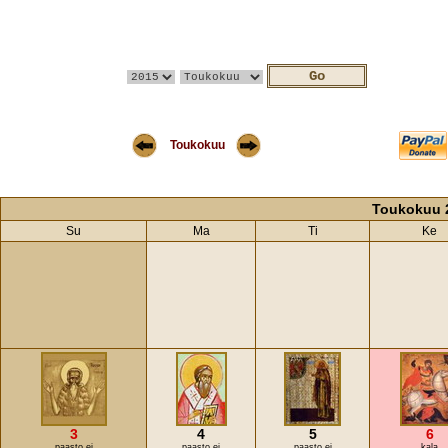
Toukokuu
Toukokuu 
Su
Ma
Ti
Ke
3
4
5
6
paasto ei
paasto ei
paasto ei
kala