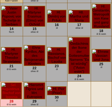
Kein Fasten
ohne öl
16
17
14
15
öl
ohne öl
18
fisch
ohne öl
öl & wein
25
21
23
22
öl
öl & wein
öl
ohne öl
24
öl & wein
30
28
29
öl
öl & wein
ohne öl