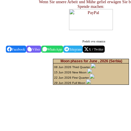
Wenn Sie unsere Arbeit und Mühe gefiel erwägen Sie bi
Spende machen:
Podeli ovu stranicu
Facebook
Viber
WhatsApp
Telegram
X / Twitter
Moon phases for June , 2026
(Serbia)
08 Jun 2026 Third Quarter
15 Jun 2026 New Moon
22 Jun 2026 First Quarter
29 Jun 2026 Full Moon