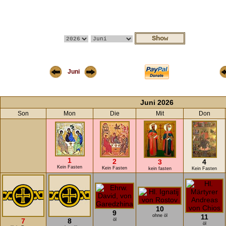
Juni
Juni 2026
Son
Mon
Die
Mit
Don
1
2
3
4
Kein Fasten
Kein Fasten
kein fasten
Kein Fasten
10
9
ohne öl
11
7
8
öl
öl