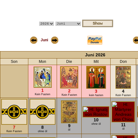
Juni
Juni 2026
Son
Mon
Die
Mit
Don
1
2
3
4
Kein Fasten
Kein Fasten
kein fasten
Kein Fasten
10
ohne öl
11
9
7
8
öl
öl
Kein Fasten
ohne öl