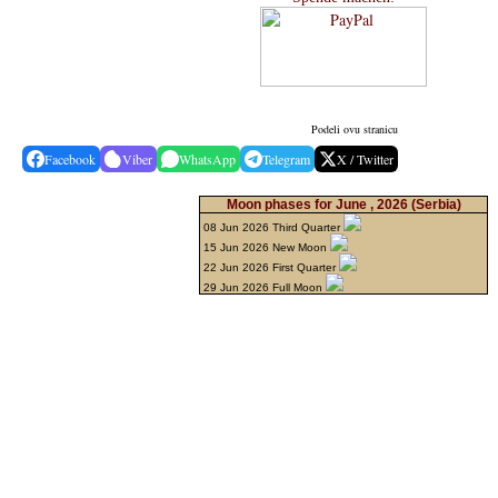
Podeli ovu stranicu
Facebook
Viber
WhatsApp
Telegram
X / Twitter
Moon phases for June , 2026
(Serbia)
08 Jun 2026 Third Quarter
15 Jun 2026 New Moon
22 Jun 2026 First Quarter
29 Jun 2026 Full Moon