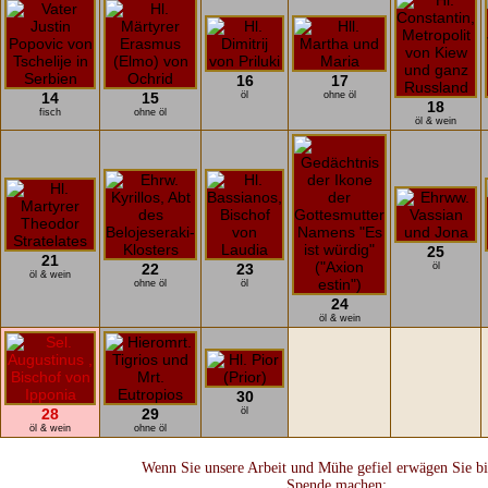
16
17
14
15
öl
ohne öl
18
fisch
ohne öl
öl & wein
25
21
22
23
öl
öl & wein
ohne öl
öl
24
öl & wein
30
28
29
öl
öl & wein
ohne öl
Wenn Sie unsere Arbeit und Mühe gefiel erwägen Sie bit
Spende machen: