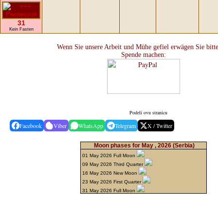
31
Kein Fasten
Wenn Sie unsere Arbeit und Mühe gefiel erwägen Sie bitte
Spende machen:
Podeli ovu stranicu
Facebook
Viber
WhatsApp
Telegram
X / Twitter
Moon phases for May , 2026
(Serbia)
01 May 2026 Full Moon
09 May 2026 Third Quarter
16 May 2026 New Moon
23 May 2026 First Quarter
31 May 2026 Full Moon