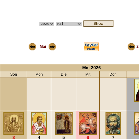
Mai
2
Mai 2026
Son
Mon
Die
Mit
Don
3
4
5
6
7