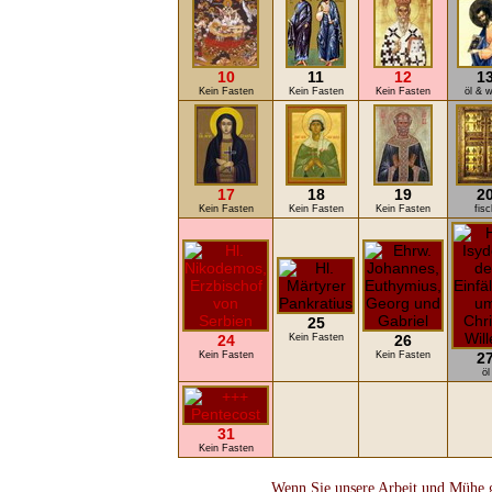
10
11
12
1
Kein Fasten
Kein Fasten
Kein Fasten
öl & 
17
18
19
2
Kein Fasten
Kein Fasten
Kein Fasten
fisc
25
24
Kein Fasten
26
Kein Fasten
Kein Fasten
2
öl
31
Kein Fasten
Wenn Sie unsere Arbeit und Mühe ge