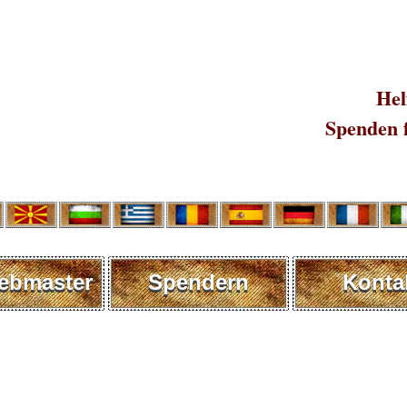
Hel
Spenden 
ebmaster
Spendern
Konta