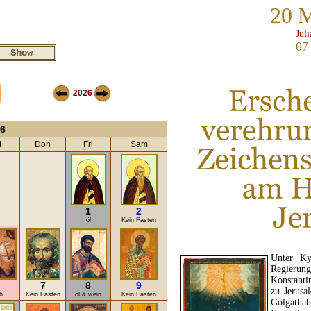
20 
Jul
07
2026
6
t
Don
Fri
Sam
1
2
öl
Kein Fasten
Unter Ky
Regierun
Konstanti
7
8
9
zu Jerusa
h
Kein Fasten
öl & wein
Kein Fasten
Golgatha