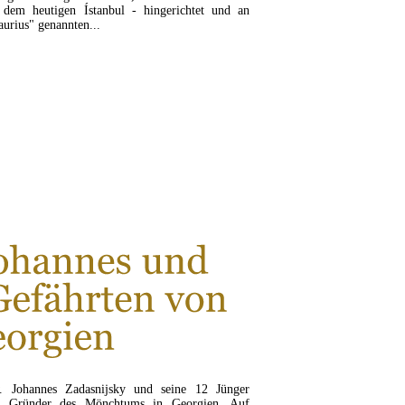
dem heutigen Ístanbul - hingerichtet und an
aurius" genannten...
SEN SIE MEHR...
. Johannes Zadasnijsky und seine 12 Jünger
ls Gründer des Mönchtums in Georgien. Auf