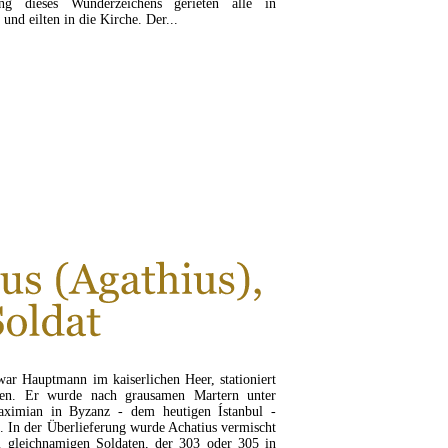
ung dieses Wunderzeichens gerieten alle in
und eilten in die Kirche. Der...
SEN SIE MEHR...
war Hauptmann im kaiserlichen Heer, stationiert
ien. Er wurde nach grausamen Martern unter
aximian in Byzanz - dem heutigen Ístanbul -
t. In der Überlieferung wurde Achatius vermischt
 gleichnamigen Soldaten, der 303 oder 305 in