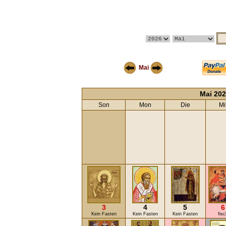
Mai
Mai 202
Son
Mon
Die
Mi
3
4
5
6
Kein Fasten
Kein Fasten
Kein Fasten
fisc