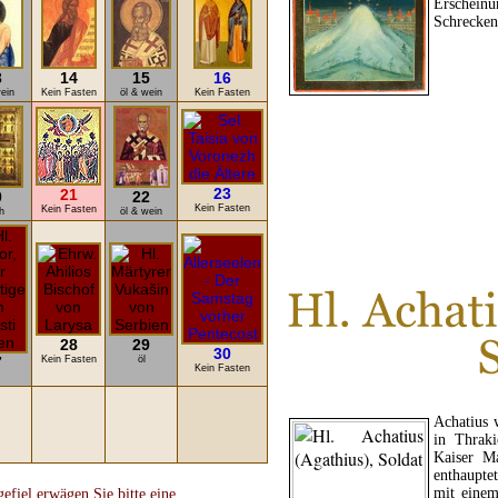
Erschein
Schrecken 
3
14
15
16
wein
Kein Fasten
öl & wein
Kein Fasten
23
21
0
22
Kein Fasten
Kein Fasten
h
öl & wein
LE
28
29
30
7
Kein Fasten
öl
Kein Fasten
Achatius 
in Thrak
Kaiser M
enthaupte
mit einem
fiel erwägen Sie bitte eine