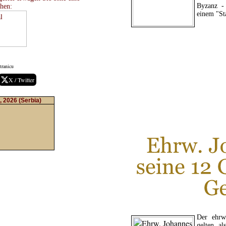
Byzanz - 
hen:
einem "St
tranicu
X / Twitter
, 2026
(Serbia)
LE
Der ehrw
gelten a