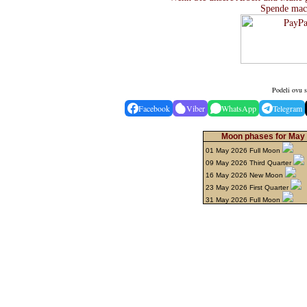
Spende mac
Podeli ovu s
Facebook
Viber
WhatsApp
Telegram
Moon phases for May 
01 May 2026 Full Moon
09 May 2026 Third Quarter
16 May 2026 New Moon
23 May 2026 First Quarter
31 May 2026 Full Moon