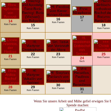
17
16
14
öl
Kein Fasten
Kein Fasten
15
18
Kein Fasten
Kein Fasten
22
23
25
21
Kein Fasten
Kein Fasten
24
Kein Fasten
Kein Fasten
fisch
30
28
29
Kein Fasten
31
Kein Fasten
Kein Fasten
öl
Wenn Sie unsere Arbeit und Mühe gefiel erwägen Sie bi
Spende machen: