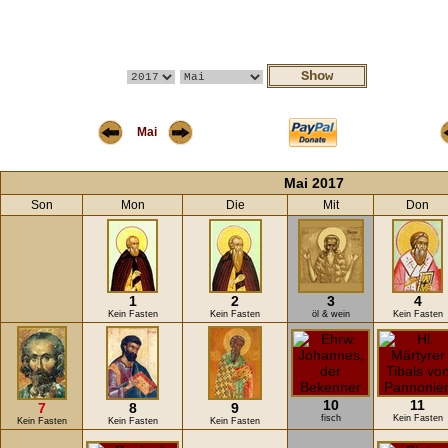
Mai
Mai 2017
Son
Mon
Die
Mit
Don
1
2
3
4
Kein Fasten
Kein Fasten
öl & wein
Kein Fasten
10
11
7
8
9
fisch
Kein Fasten
Kein Fasten
Kein Fasten
Kein Fasten