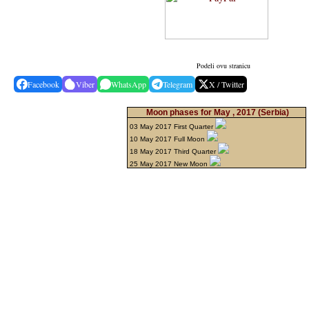
Podeli ovu stranicu
Facebook
Viber
WhatsApp
Telegram
X / Twitter
Moon phases for May , 2017
(Serbia)
03 May 2017 First Quarter
10 May 2017 Full Moon
18 May 2017 Third Quarter
25 May 2017 New Moon