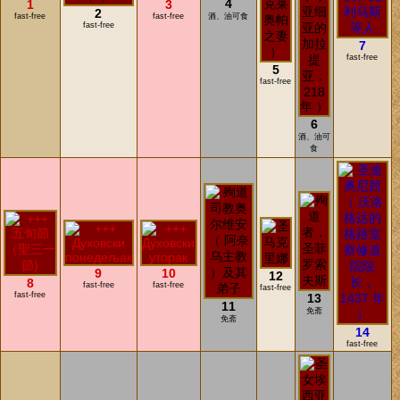
4
1
3
2
fast-free
fast-free
酒、油可食
fast-free
7
fast-free
5
fast-free
6
酒、油可
食
9
10
12
8
fast-free
fast-free
fast-free
fast-free
13
11
免斋
免斋
14
fast-free