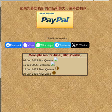
如果您喜欢我们的作品和努力，请考虑捐款：
Podeli ovu stranicu
Facebook
Viber
WhatsApp
Telegram
X / Twitter
Moon phases for June , 2025
(Serbia)
03 Jun 2025 First Quarter
11 Jun 2025 Full Moon
18 Jun 2025 Third Quarter
25 Jun 2025 New Moon