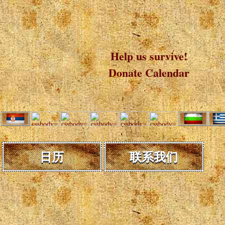
Help us survive!
Donate Calendar
日历
联系我们