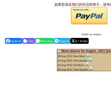
如果您喜欢我们的作品和努力，请考
Podeli ovu stranicu
Facebook
Viber
WhatsApp
Telegram
X / Twitter
Moon phases for August , 2021
(Se
08 Aug 2021 New Moon
15 Aug 2021 First Quarter
22 Aug 2021 Full Moon
30 Aug 2021 Third Quarter