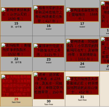
15
17
16
酒、油可食
water
water
1
wa
22
23
酒、油可食
water
24
2
water
wa
31
29
fast-free
30
fast-free
fast-free