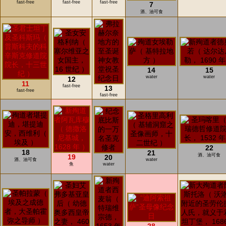
fast-free
fast-free
fast-free
7
酒、油可食
14
15
water
water
12
11
fast-free
13
fast-free
fast-free
22
18
21
酒、油可食
19
20
酒、油可食
water
鱼
water