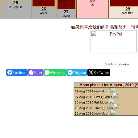
28
25
鱼
酒、油可食
26
29
27
water
fast-free
water
如果您喜欢我们的作品和努力，请
Podeli ovu stranicu
Facebook
Viber
WhatsApp
Telegram
X / Twitter
Moon phases for August , 2019
(
01 Aug 2019 New Moon
07 Aug 2019 First Quarter
15 Aug 2019 Full Moon
23 Aug 2019 Third Quarter
30 Aug 2019 New Moon